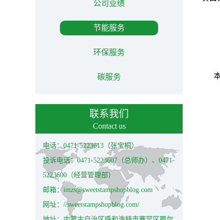
公司业绩
节能服务
环保服务
碳服务
联系我们
Contact us
电话：0471-5223613（张宝桐）
投诉电话：0471-5223607（总师办）、0471-
5223600（经营管理部）
邮箱：imzs@sweetstampshopblog.com
网址：//sweetstampshopblog.com/
地址：内蒙古自治区呼和浩特市赛罕区鄂尔