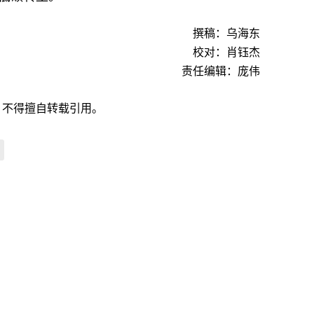
撰稿：乌海东
校对：肖钰杰
责任编辑：庞伟
，不得擅自转载引用。