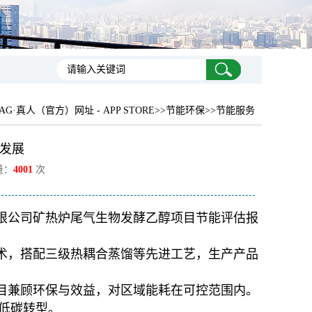
AG·真人（官方）网址 - APP STORE
>>节能环保>>节能服务
发展
量：
4001
次
限公司矿热炉尾气生物发酵乙醇项目节能评估报
术，搭配三级热耦合蒸馏等先进工艺，生产产品
目兼顾环保与效益，对区域能耗在可控范围内。
低碳转型。