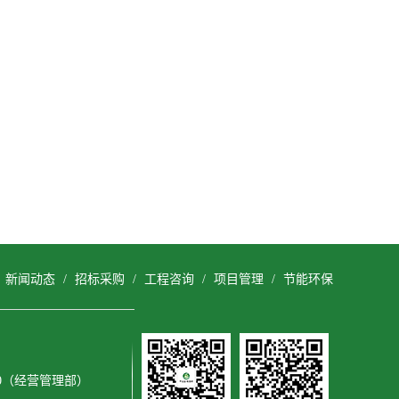
/
新闻动态
/
招标采购
/
工程咨询
/
项目管理
/
节能环保
3600（经营管理部）