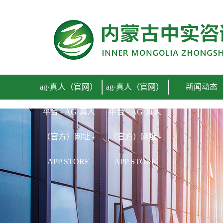
ag·真人（官网）平台 - AG·真人（官方）网址 - APP ST
ag·真人（官网）
ag·真人（官网）
新闻动态
平台 - AG·真人
平台 - AG·真人
（官方）网址 -
（官方）网址 -
APP STORE
APP STORE