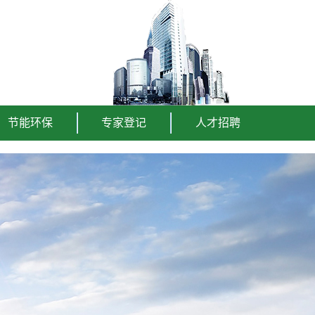
节能环保
专家登记
人才招聘