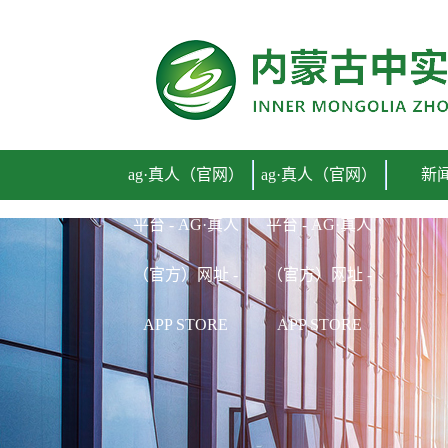
ag·真人（官网）平台 - AG·真人（官方）网址 - APP ST
ag·真人（官网）
ag·真人（官网）
新
平台 - AG·真人
平台 - AG·真人
（官方）网址 -
（官方）网址 -
APP STORE
APP STORE